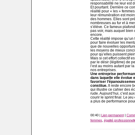
responsabilité ne leur est d
Et pourtant. Derrière ce con
réalité pour « les » femmes.
leur rémunération est moins
des hommes. Elles sont pré
nombreuses au fur et à mes
s’élève. Ce fameux plafond 
pas voir, mais auquel bien 
encore.
Cette réalité impose qu’un 
pour faire évoluer les ment
que de nouvelles opportunit
les moyens de mieux concilie
pour qu’elles puissent plei
Mais si cet effort collectif e
par le désir (légitime) de p
l’est au moins autant par l
nos entreprises.
Une entreprise performante
dans laquelle elle évolue 
favoriser l’épanouissemen
constitue.
Il reste encore 
qui illustre ce cahier des é
rude. Aujourd’hui, c’est aux
courir le sprint final. Le jeu
a plus de performance pour
00:40 |
Lien permanent
|
Comme
femmes
,
égalité professionnell