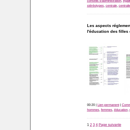
conseils d'administration
,
egali
stéréotypes
,
centrale
,
centrali
Les aspects réglementa
l'éducation des filles
00:20 |
Lien permanent
|
Comme
hommes
,
femmes
,
éducation
,
1
2
3
4
Page suivante