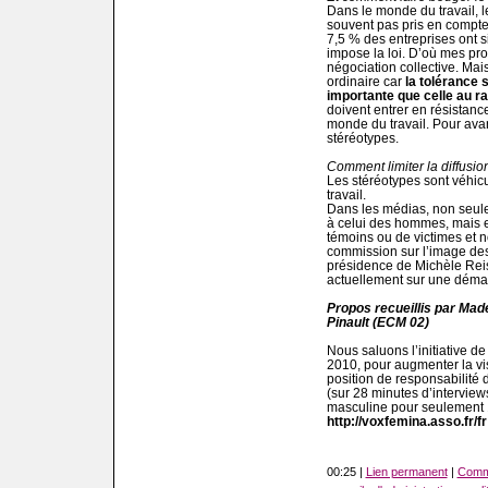
Dans le monde du travail, le
souvent pas pris en compte
7,5 % des entreprises ont s
impose la loi. D’où mes prop
négociation collective. Mais,
ordinaire car
la tolérance 
importante que celle au r
doivent entrer en résistanc
monde du travail. Pour avance
stéréotypes.
Comment limiter la diffusi
Les stéréotypes sont véhicul
travail.
Dans les médias, non seul
à celui des hommes, mais e
témoins ou de victimes et
commission sur l’image de
présidence de Michèle Reise
actuellement sur une déma
Propos recueillis par Mad
Pinault (ECM 02)
Nous saluons l’initiative d
2010, pour augmenter la vi
position de responsabilité
(sur 28 minutes d’interview
masculine pour seulement 1
http://voxfemina.asso.fr/fr
00:25 |
Lien permanent
|
Comme