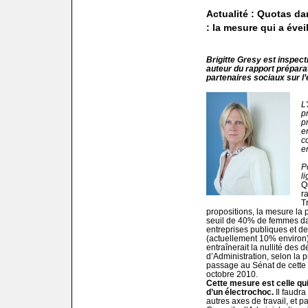
Actualité : Quotas da
: la mesure qui a évei
Brigitte Gresy est inspect
auteur du rapport préparat
partenaires sociaux sur l’
L
p
pr
e
c
e
P
l
Q
r
T
propositions, la mesure la 
seuil de 40% de femmes dan
entreprises publiques et de
(actuellement 10% environ)
entraînerait la nullité des 
d’Administration, selon la 
passage au Sénat de cette p
octobre 2010.
Cette mesure est celle qui 
d’un électrochoc.
Il faudr
autres axes de travail, et 