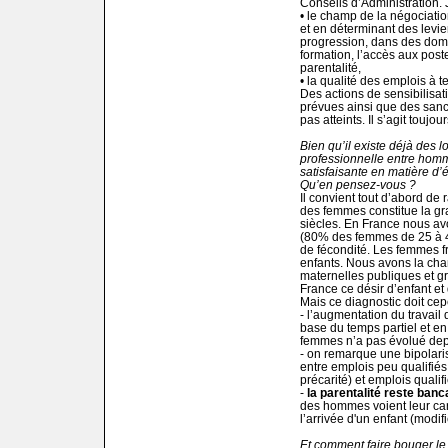
Conseils d’Administration. 
• le champ de la négociation
et en déterminant des levier
progression, dans des dom
formation, l’accès aux poste
parentalité,
• la qualité des emplois à 
Des actions de sensibilisat
prévues ainsi que des sancti
pas atteints. Il s’agit toujo
Bien qu’il existe déjà des l
professionnelle entre homme
satisfaisante en matière d’é
Qu’en pensez-vous ?
Il convient tout d’abord de 
des femmes constitue la g
siècles. En France nous avo
(80% des femmes de 25 à 49 
de fécondité. Les femmes fr
enfants. Nous avons la cha
maternelles publiques et gr
France ce désir d’enfant et 
Mais ce diagnostic doit ce
- l’augmentation du travail
base du temps partiel et en
femmes n’a pas évolué dep
- on remarque une bipolari
entre emplois peu qualifiés
précarité) et emplois qualifi
-
la parentalité reste banca
des hommes voient leur ca
l’arrivée d'un enfant (modif
Et comment faire bouger le 