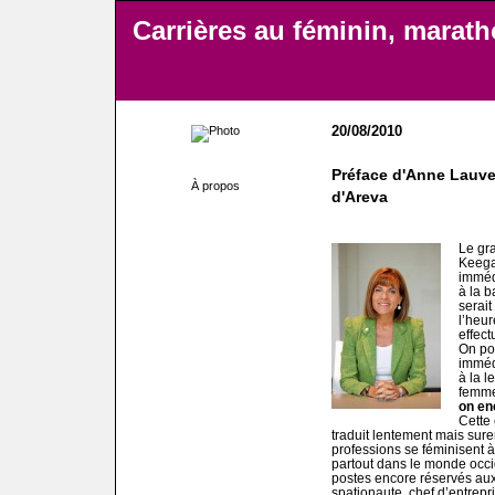
Carrières au féminin, marat
20/08/2010
Préface d'Anne Lauve
À propos
d'Areva
Le gra
Keega
immédi
à la b
serait
l’heur
effec
On pou
imméd
à la l
femm
on en
Cette 
traduit lentement mais sure
professions se féminisent 
partout dans le monde occi
postes encore réservés aux 
spationaute, chef d’entrepr