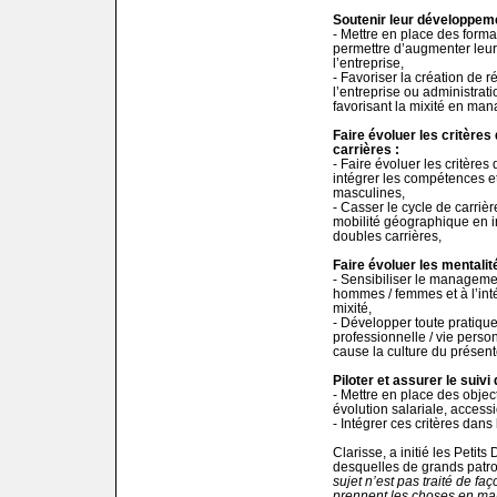
Soutenir leur développeme
- Mettre en place des form
permettre d’augmenter leur i
l’entreprise,
- Favoriser la création de 
l’entreprise ou administrati
favorisant la mixité en ma
Faire évoluer les critères 
carrières :
- Faire évoluer les critère
intégrer les compétences e
masculines,
- Casser le cycle de carrière
mobilité géographique en i
doubles carrières,
Faire évoluer les mentalité
- Sensibiliser le managem
hommes / femmes et à l’inté
mixité,
- Développer toute pratique
professionnelle / vie perso
cause la culture du présent
Piloter et assurer le suiv
- Mettre en place des object
évolution salariale, access
- Intégrer ces critères dan
Clarisse, a initié les Peti
desquelles de grands patro
sujet n’est pas traité de fa
prennent les choses en mai