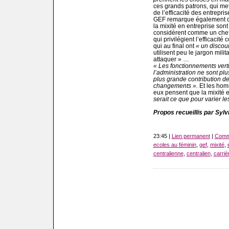
ces grands patrons, qui met
de l’efficacité des entrepris
GEF remarque également que
la mixité en entreprise son
considèrent comme un chef 
qui privilégient l’efficacité
qui au final ont
« un discou
utilisent peu le jargon milita
attaquer » …
« Les fonctionnements verti
l’administration ne sont p
plus grande contribution 
changements ».
Et les hom
eux pensent que la mixité e
serait ce que pour varier
Propos recueillis par Syl
23:45 |
Lien permanent
|
Comme
ecoles au féminin
,
gef
,
mixité
,
centralienne
,
centralien
,
carriè