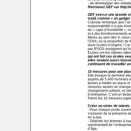
- de développer des initia
Retrouvez GEF sur http:/
GEF exerce une grande vig
traité comme « un gadget 
Clarisse remarque que l’a
responsabilité n’a pas évol
de « cape d’invisibilité »
et à des fonctionnements en
Mines au sein des X, celui
l’ENA, où la proportion de 
leurs écoles d’origine ! Ca
par IPSOS soulignent qu’
Ecoles ont les mêmes attent
qui ont fait ces écoles veul
elles veulent aussi réussir
continuent de travailler av
10 mesures pour une plus
Elle évoque la dernière étu
auprès de 5 400 hommes et
faciles à mettre en place et
mesures seules ne changent r
changement culturel, et celu
d’entreprise. C’est un facte
Parmi les 10 mesures jugée
Créer un vivier de talents 
- Pour chaque poste ouver
s’assurer de la présence de 
en a pas,
- Détecter les femmes à hau
représentatif de l’entrepri
d’âge,