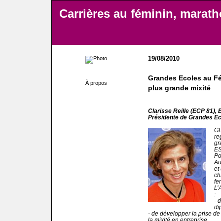
Carrières au féminin, marat
19/08/2010
Grandes Ecoles au Fé
À propos
plus grande mixité
Clarisse Reille (ECP 81), 
Présidente de Grandes Ec
GE
re
gr
ES
Po
Au
et
ch
fe
L’
:
- 
di
- de développer la prise de 
la mixité en entreprise,