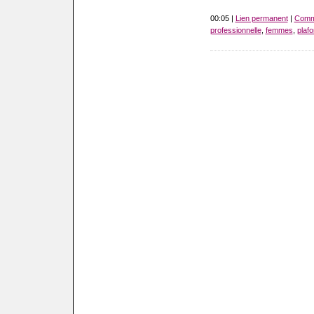
00:05 |
Lien permanent
|
Comme
professionnelle
,
femmes
,
plaf