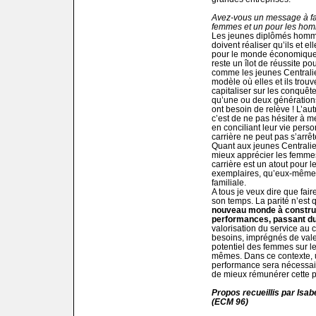
Avez-vous un message à fai
femmes et un pour les ho
Les jeunes diplômés homm
doivent réaliser qu’ils et e
pour le monde économique 
reste un îlot de réussite p
comme les jeunes Centrali
modèle où elles et ils trouv
capitaliser sur les conquêt
qu’une ou deux générations 
ont besoin de relève ! L’au
c’est de ne pas hésiter à me
en conciliant leur vie person
carrière ne peut pas s’arrête
Quant aux jeunes Centralien
mieux apprécier les femmes 
carrière est un atout pour le
exemplaires, qu’eux-mêmes 
familiale.
A tous je veux dire que faire
son temps. La parité n’est 
nouveau monde à construi
performances, passant du q
valorisation du service au 
besoins, imprégnés de vale
potentiel des femmes sur l
mêmes. Dans ce contexte, u
performance sera nécessair
de mieux rémunérer cette 
Propos recueillis par Isab
(ECM 96)