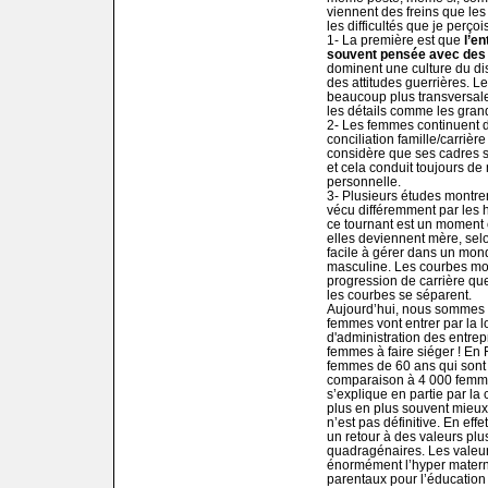
viennent des freins que le
les difficultés que je perço
1- La première est que
l’en
souvent pensée avec des
dominent une culture du dis
des attitudes guerrières. 
beaucoup plus transversale,
les détails comme les gran
2- Les femmes continuent de
conciliation famille/carrièr
considère que ses cadres 
et cela conduit toujours de
personnelle.
3- Plusieurs études montren
vécu différemment par les
ce tournant est un moment c
elles deviennent mère, selo
facile à gérer dans un mon
masculine. Les courbes mo
progression de carrière qu
les courbes se séparent.
Aujourd’hui, nous sommes v
femmes vont entrer par la l
d'administration des entrep
femmes à faire siéger ! En 
femmes de 60 ans qui sont
comparaison à 4 000 femme
s’explique en partie par la
plus en plus souvent mieux 
n’est pas définitive. En eff
un retour à des valeurs plus
quadragénaires. Les valeur
énormément l’hyper maternit
parentaux pour l’éducation