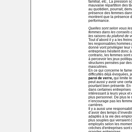
familial, etc.. La pression 
mauvaise répartition des t
au quotidien, pourrait, dem
présence des femmes dans 
montrent que la présence d
performance.
Quelles sont selon vous les 
femmes dans les conseils d
les raisons du plafond de v
Tout d’abord il y a les frei
les responsables hommes 
donné vont privilégier leur v
entreprises hésitent donc à
contrario, les femmes sont 
à percevoir les jeux politi
structures pensées par des
masculines.
En ce qui concerne le fame
difficultés déjà évoquées, je
paroi de verre,
qui limite l
peut aussi y avoir une cer
pourtant bien présente. En 
dans certaines entreprises 
intéressant à leurs yeux et e
plus personnel. De plus l
n’encourage pas les femmes
carrières.
Il y a aussi une responsabi
d’avoir des temps d’investi
adaptés à la vie des employ
plus souples qui verraient 
employés selon les moments
crèches d'entreprises sont d
grandes entreprises.